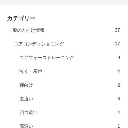
カテゴリー
一般の方向け情報
37
コアコンディショニング
17
コアフォーストレーニング
9
泣く・産声
4
仰向け
2
腹這い
3
四つ這い
4
高這い
1