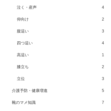
泣く・産声
4
仰向け
2
腹這い
3
四つ這い
4
高這い
1
膝立ち
2
立位
3
介護予防・健康増進
5
靴のマメ知識
7