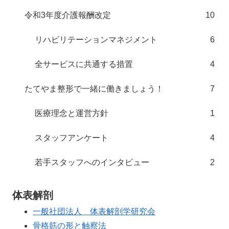
令和3年度介護報酬改定
10
リハビリテーションマネジメント
6
全サービスに共通する措置
4
たてやま整形で一緒に働きましょう！
7
医療理念と運営方針
1
スタッフアンケート
4
若手スタッフへのインタビュー
2
体表解剖
一般社団法人 体表解剖学研究会
骨格筋の形と触察法