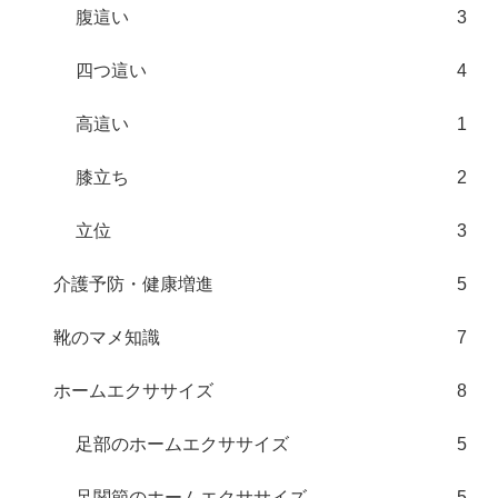
腹這い
3
四つ這い
4
高這い
1
膝立ち
2
立位
3
介護予防・健康増進
5
靴のマメ知識
7
ホームエクササイズ
8
足部のホームエクササイズ
5
足関節のホームエクササイズ
5