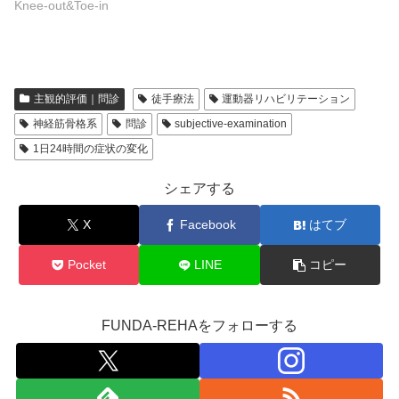
Knee-out&Toe-in
主観的評価｜問診
徒手療法
運動器リハビリテーション
神経筋骨格系
問診
subjective-examination
1日24時間の症状の変化
シェアする
X
Facebook
はてブ
Pocket
LINE
コピー
FUNDA-REHAをフォローする