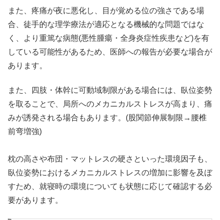
また、疼痛が夜に悪化し、目が覚める位の強さである場
合、徒手的な理学療法が適応となる機械的な問題ではな
く、より重篤な病態(悪性腫瘍・全身炎症性疾患など)を有
している可能性があるため、医師への報告が必要な場合が
あります。
また、四肢・体幹に可動域制限がある場合には、臥位姿勢
を取ることで、局所へのメカニカルストレスが高まり、痛
みが誘発される場合もあります。(股関節伸展制限→腰椎
前弯増強)
枕の高さや布団・マットレスの硬さといった環境因子も、
臥位姿勢におけるメカニカルストレスの増加に影響を及ぼ
すため、就寝時の環境についても状態に応じて確認する必
要があります。