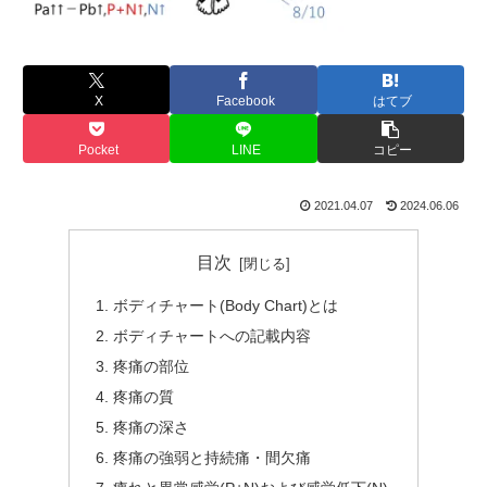
X
Facebook
はてブ
Pocket
LINE
コピー
2021.04.07
2024.06.06
目次
ボディチャート(Body Chart)とは
ボディチャートへの記載内容
疼痛の部位
疼痛の質
疼痛の深さ
疼痛の強弱と持続痛・間欠痛