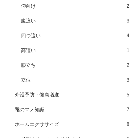
仰向け
2
腹這い
3
四つ這い
4
高這い
1
膝立ち
2
立位
3
介護予防・健康増進
5
靴のマメ知識
7
ホームエクササイズ
8