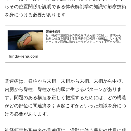
らその位置関係を説明できる体表解剖学の知識や触察技術
を身につける必要があります。
体表解剖
骨・神経等運動器系の構造を３次元的に理解し、体表から
触察し位置を説明する体表解剖の知識・技術は、リハビリ
テーション医療に携わるセラピストにとって不可欠な能力
です。ここでは、運動器を正確に触察すために必要な情報
の一つである「骨格筋を触察するた...
funda-reha.com
関連痛は、脊柱から末梢、末梢から末梢、末梢から中枢、
内臓から脊柱、脊柱から内臓に生じるパターンがありま
す。問題のある構造を正しく把握するためには、どの構造
がどの部位に関連痛を引き起こすかといった知識を身につ
ける必要があります。
神経筋骨格系由来の関連痛は、活動に伴う悪化や休息に伴