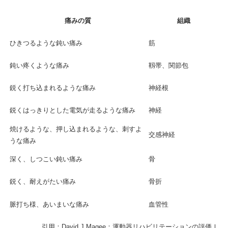
痛みの質
組織
ひきつるような鈍い痛み
筋
鈍い疼くような痛み
靱帯、関節包
鋭く打ち込まれるような痛み
神経根
鋭くはっきりとした電気が走るような痛み
神経
焼けるような、押し込まれるような、刺すよ
交感神経
うな痛み
深く、しつこい鈍い痛み
骨
鋭く、耐えがたい痛み
骨折
脈打ち様、あいまいな痛み
血管性
引用：David J.Magee：運動器リハビリテーションの評価Ⅰ