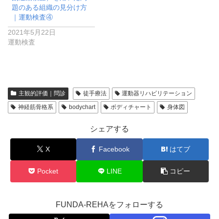
題のある組織の見分け方
｜運動検査④
2021年5月22日
運動検査
主観的評価｜問診
徒手療法
運動器リハビリテーション
神経筋骨格系
bodychart
ボディチャート
身体図
シェアする
X
Facebook
はてブ
Pocket
LINE
コピー
FUNDA-REHAをフォローする