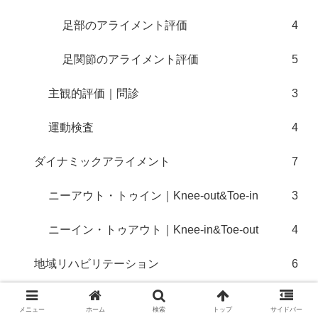
足部のアライメント評価
4
足関節のアライメント評価
5
主観的評価｜問診
3
運動検査
4
ダイナミックアライメント
7
ニーアウト・トゥイン｜Knee-out&Toe-in
3
ニーイン・トゥアウト｜Knee-in&Toe-out
4
地域リハビリテーション
6
令和3年度介護報酬改定
10
メニュー
ホーム
検索
トップ
サイドバー