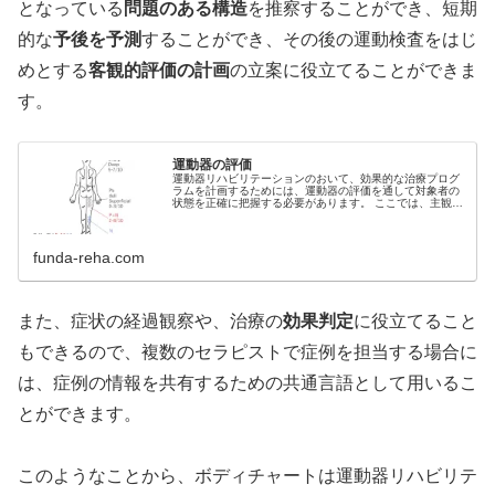
となっている
問題のある構造
を推察することができ、短期
的な
予後を予測
することができ、その後の運動検査をはじ
めとする
客観的評価の計画
の立案に役立てることができま
す。
運動器の評価
運動器リハビリテーションのおいて、効果的な治療プログ
ラムを計画するためには、運動器の評価を通して対象者の
状態を正確に把握する必要があります。 ここでは、主観的
評価(問診)、運動検査、アライメント評価などの運動器の
評価の基本を紹介します。 小...
funda-reha.com
また、症状の経過観察や、治療の
効果判定
に役立てること
もできるので、複数のセラピストで症例を担当する場合に
は、症例の情報を共有するための共通言語として用いるこ
とができます。
このようなことから、ボディチャートは運動器リハビリテ