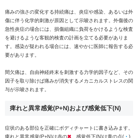
痛みの強さの変化する持続痛は、炎症や感染、あるいは外
傷に伴う化学的刺激が原因として示唆されます。外傷後の
急性炎症の場合には、損傷組織に負荷をかけるような検査
を避けるような客観的検査の計画を立てる必要がありま
す。感染が疑われる場合には、速やかに医師に報告する必
要があります。
間欠痛は、自由神経終末を刺激する力学的因子など、その
因子を取り除けば痛みが消失するメカニカルストレスの関
与が示唆されます。
痺れと異常感覚(P+N)および感覚低下(N)
症状のある部位を正確にボディチャートに書き込みます。
痺れと異常感覚(P+N)は赤の
✖
、感覚低下(N)は青の点(
・
)