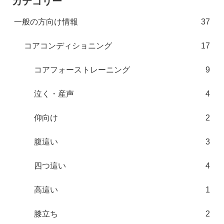
カテゴリー
一般の方向け情報
37
コアコンディショニング
17
コアフォーストレーニング
9
泣く・産声
4
仰向け
2
腹這い
3
四つ這い
4
高這い
1
膝立ち
2