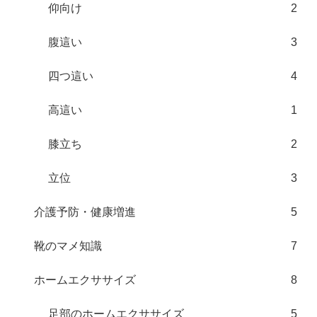
仰向け
2
腹這い
3
四つ這い
4
高這い
1
膝立ち
2
立位
3
介護予防・健康増進
5
靴のマメ知識
7
ホームエクササイズ
8
足部のホームエクササイズ
5