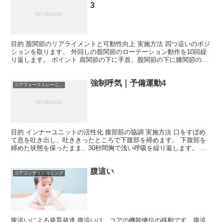
3
目的 股関節のリアライメントと可動性向上 実施方法 四つ這いのポジ
ションを取ります。 外回しの股関節のローテーション動作を10回繰
り返します。 ポイント 肩関節の下に手首、股関節の下に膝関節のポ
ジションで行います。 支持脚の股関節に垂直に荷...
強制呼気｜予備運動4
コアフォーストレーニング
目的 インナーユニットの活性化 腹部筋の協調 実施方法 口をすぼめ
て息を吐き出し、吐ききったところで下腹部を締めます。 下腹部を
締めた状態を保ったまま、30秒間胸で浅い呼吸を繰り返します。 ポ
イント 自分のペースで呼吸します。 インナーユニ...
腹這い
コアコンディショニング
腹這いによる発育発達 腹這いは、コアの機能優位の移動です。腹這