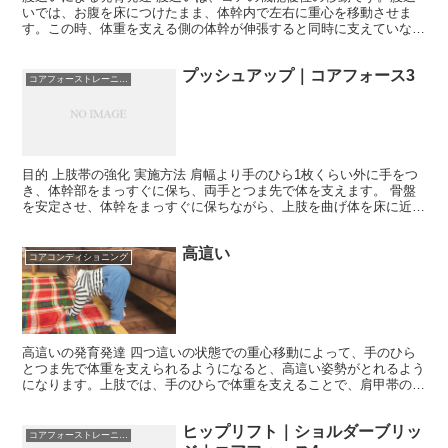
いでは、お腹を床につけたまま、体幹内で左右に重心を移動させま
す。この時、体重を支える側の体幹が伸張すると同時に支えていない
側の体幹は短縮します。このような、爬虫類が移動する際に生...
プッシュアップ｜コアフォース3
コアフォーストレーニング
目的 上肢帯の強化 実施方法 肩幅より手のひら1枚くらい外に手をつ
き、体幹部をまっすぐに保ち、両手とつま先で体を支えます。 骨盤
を安定させ、体幹をまっすぐに保ちながら、上肢を曲げ体を床に近づ
けます。 胸がこぶし1つ分くらいまで床に近づいたら...
高這い
コアコンディショニング
高這いの発育発達 四つ這いの状態での重心移動によって、手のひら
とつま先で体重を支えられるようになると、高這い姿勢がとれるよう
になります。上肢では、手のひらで体重を支えることで、肩甲帯の機
能や上肢の筋力が向上します。 下肢では、つま先で体重を...
ヒップリフト｜ショルダーブリッ
コアフォーストレーニング