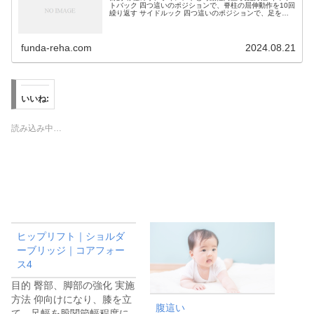
トバック 四つ這いのポジションで、脊柱の屈伸動作を10回
繰り返す サイドルック 四つ這いのポジションで、足を見
るように脊柱の側屈を10回繰り返す エクササイズのポイン
ト 肩関節の下に手...
funda-reha.com
2024.08.21
いいね:
読み込み中…
ヒップリフト｜ショルダ
ーブリッジ｜コアフォー
ス4
目的 臀部、脚部の強化 実施
方法 仰向けになり、膝を立
腹這い
て、足幅を股関節幅程度に