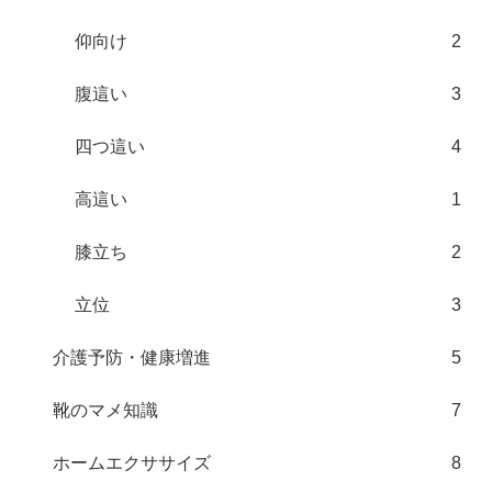
仰向け
2
腹這い
3
四つ這い
4
高這い
1
膝立ち
2
立位
3
介護予防・健康増進
5
靴のマメ知識
7
ホームエクササイズ
8