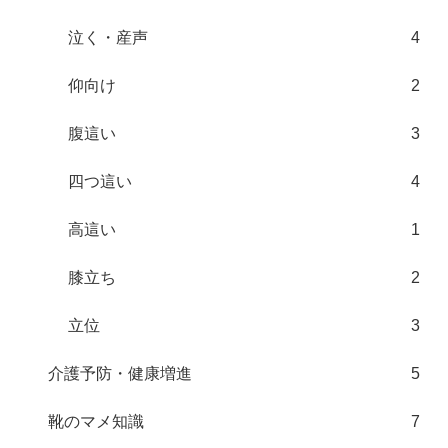
泣く・産声
4
仰向け
2
腹這い
3
四つ這い
4
高這い
1
膝立ち
2
立位
3
介護予防・健康増進
5
靴のマメ知識
7